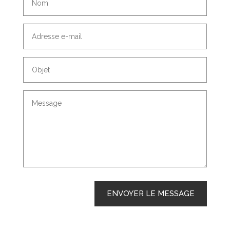
Adresse
e-
mail
Objet
Message
ENVOYER LE MESSAGE