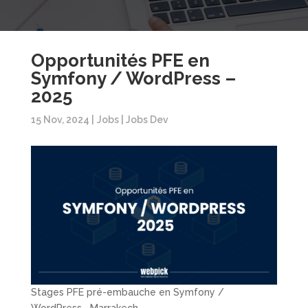
Opportunités PFE en
Symfony / WordPress –
2025
15 Nov, 2024
|
Jobs
|
Jobs Dev
Stages PFE pré-embauche en Symfony /
WordPress– Marrakech