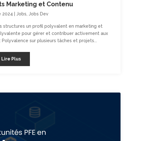
ts Marketing et Contenu
e 2024
|
Jobs
,
Jobs Dev
 structures un profil polyvalent en marketing et
lyvalente pour gérer et contribuer activement aux
: Polyvalence sur plusieurs tâches et projets...
Lire Plus