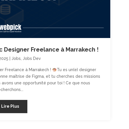
 Designer Freelance à Marrakech !
 2025
|
Jobs
,
Jobs Dev
r Freelance à Marrakech !
Tu es un(e) designer
bonne maîtrise de Figma, et tu cherches des missions
 avons une opportunité pour toi ! Ce que nous
echerchons...
Lire Plus