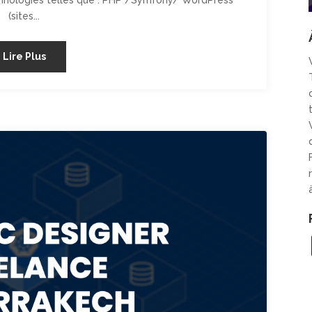
chnologies telles que : PHP /Symfony/ WordPress
(sites...
Lire Plus