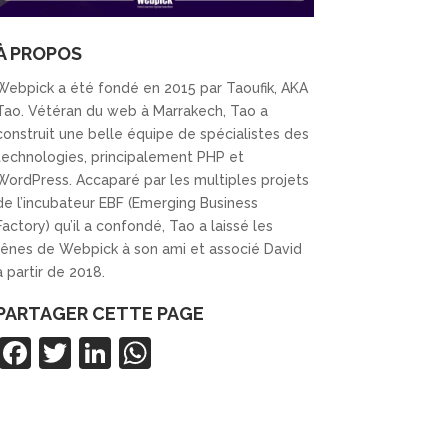
À PROPOS
Webpick a été fondé en 2015 par Taoufik, AKA
Tao. Vétéran du web à Marrakech, Tao a
construit une belle équipe de spécialistes des
technologies, principalement PHP et
WordPress. Accaparé par les multiples projets
de l’incubateur EBF (Emerging Business
Factory) qu’il a confondé, Tao a laissé les
rênes de Webpick à son ami et associé David
à partir de 2018.
PARTAGER CETTE PAGE
F
T
Li
W
a
w
n
h
c
itt
k
at