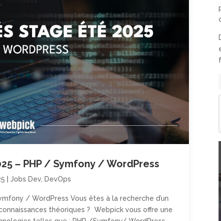
025 – PHP / Symfony / WordPress
25
|
Jobs Dev
,
DevOps
ymfony / WordPress Vous êtes à la recherche d’un
 connaissances théoriques ? Webpick vous offre une