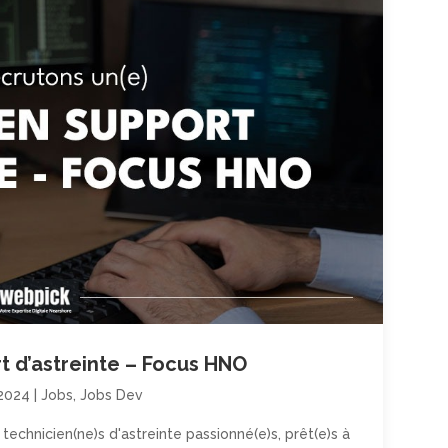
t d’astreinte – Focus HNO
 2024
|
Jobs
,
Jobs Dev
hnicien(ne)s d'astreinte passionné(e)s, prêt(e)s à