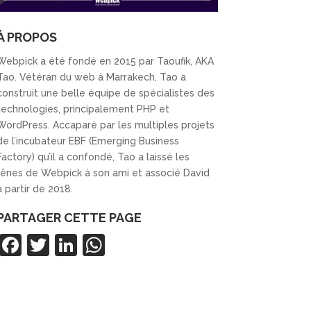
À PROPOS
Webpick a été fondé en 2015 par Taoufik, AKA
Tao. Vétéran du web à Marrakech, Tao a
construit une belle équipe de spécialistes des
technologies, principalement PHP et
WordPress. Accaparé par les multiples projets
de l’incubateur EBF (Emerging Business
Factory) qu’il a confondé, Tao a laissé les
rênes de Webpick à son ami et associé David
à partir de 2018.
PARTAGER CETTE PAGE
F
T
Li
W
a
w
n
h
c
itt
k
at