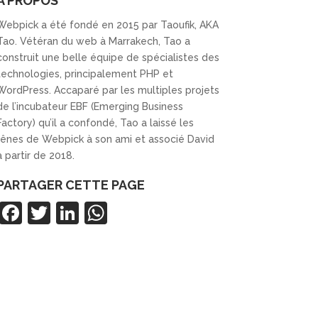
À PROPOS
Webpick a été fondé en 2015 par Taoufik, AKA
Tao. Vétéran du web à Marrakech, Tao a
construit une belle équipe de spécialistes des
technologies, principalement PHP et
WordPress. Accaparé par les multiples projets
de l’incubateur EBF (Emerging Business
Factory) qu’il a confondé, Tao a laissé les
rênes de Webpick à son ami et associé David
à partir de 2018.
PARTAGER CETTE PAGE
F
T
Li
W
a
w
n
h
c
itt
k
at
e
er
e
s
b
dI
A