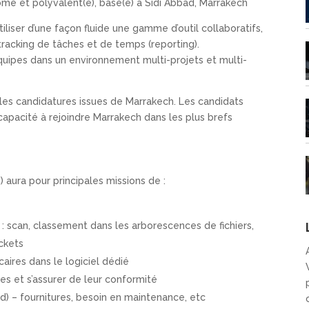
me et polyvalent(e), basé(e) à Sidi Abbad, Marrakech
liser d’une façon fluide une gamme d’outil collaboratifs,
racking de tâches et de temps (reporting).
équipes dans un environnement multi-projets et multi-
s les candidatures issues de Marrakech. Les candidats
r capacité à rejoindre Marrakech dans les plus brefs
) aura pour principales missions de :
 : scan, classement dans les arborescences de fichiers,
ckets
caires dans le logiciel dédié
nses et s’assurer de leur conformité
ad) – fournitures, besoin en maintenance, etc