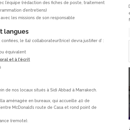
c l’équipe (rédaction des fiches de poste, traitement
grammation d’entretiens)
 avec les missions de son responsable
et langues
onfiées, le (la) collaborateur(trice) devra justifier d’ :
 ou équivalent
ral et à l’écrit
s
n de nos locaux situés à Sidi Abbad à Marrakech.
illa aménagée en bureaux, qui accueille 40 de
 (entre McDonald’s route de Casa et rond point de
tance (remote).