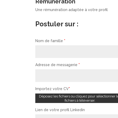
Rémunération
Une rémunération adaptée à votre profil
Postuler sur :
Nom de famille
*
Adresse de messagerie
*
Importez votre CV
*
Déposez les fichiers ou cliquez pour sélectionner l
fichiers à téléverser.
Lien de votre profil Linkedin