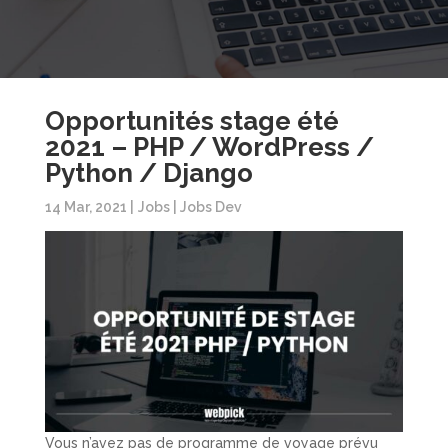
Opportunités stage été
2021 – PHP / WordPress /
Python / Django
14 Mar, 2021
|
Jobs
|
Jobs Dev
Vous n’avez pas de programme de voyage prévu