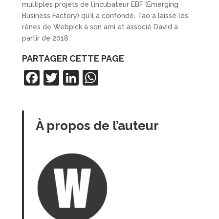
multiples projets de l’incubateur EBF (Emerging
Business Factory) qu’il a confondé, Tao a laissé les
rênes de Webpick à son ami et associé David à
partir de 2018.
PARTAGER CETTE PAGE
F
T
Li
W
a
w
n
h
c
itt
k
at
e
er
e
s
À propos de l’auteur
b
dI
A
o
n
p
o
p
k