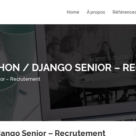
Home
À propos
Référence
HON / DJANGO SENIOR – 
ior – Recrutement
jango Senior – Recrutement