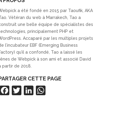
À PROPOS
Webpick a été fondé en 2015 par Taoufik, AKA
Tao. Vétéran du web à Marrakech, Tao a
construit une belle équipe de spécialistes des
technologies, principalement PHP et
WordPress. Accaparé par les multiples projets
de l’incubateur EBF (Emerging Business
Factory) qu’il a confondé, Tao a laissé les
rênes de Webpick à son ami et associé David
à partir de 2018.
PARTAGER CETTE PAGE
F
T
Li
W
a
w
n
h
c
itt
k
at
e
er
e
s
b
dI
A