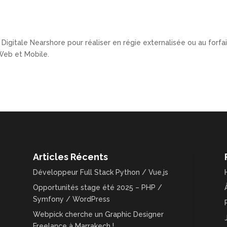
 Digitale Nearshore pour réaliser en régie externalisée ou au forfai
 Web et Mobile.
Articles Récents
Développeur Full Stack Python / Vue.js
Opportunités stage été 2025 – PHP /
Symfony / WordPress
Webpick cherche un Graphic Designer
Freelance à Marrakech !